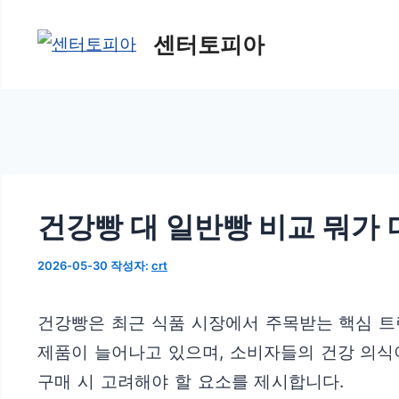
컨
센터토피아
텐
츠
로
건
너
뛰
건강빵 대 일반빵 비교 뭐가 
기
2026-05-30
작성자:
crt
건강빵은 최근 식품 시장에서 주목받는 핵심 
제품이 늘어나고 있으며, 소비자들의 건강 의식
구매 시 고려해야 할 요소를 제시합니다.