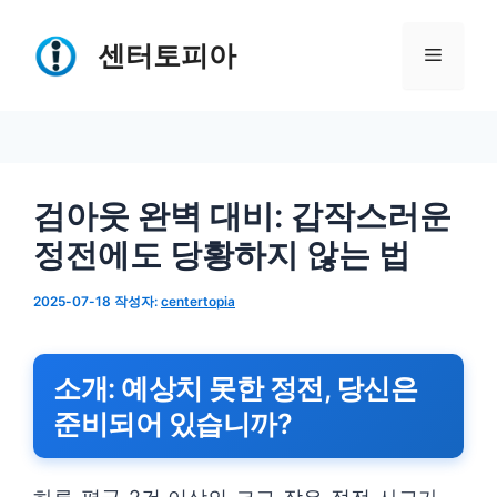
컨
텐
센터토피아
메
츠
로
뉴
건
너
검아웃 완벽 대비: 갑작스러운
뛰
정전에도 당황하지 않는 법
기
2025-07-18
작성자:
centertopia
소개: 예상치 못한 정전, 당신은
준비되어 있습니까?