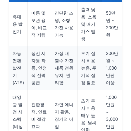
출력 낮
이동 및
간단한 조
50만
휴대
음, 소음
보관 용
명, 소형
원 ~
용 발
및 배기
이, 비교
가전 사용
200만
전기
가스 발
적 저렴
가능
원
생
자동
정전 시
가정 내
초기 설
200만
전환
자동 작
필수 가전
치 비용
원 ~
발전
동, 안정
제품 전원
높음, 주
1,000
기
적 전력
유지, 편
기적 점
만원
(ATS)
공급
리함
검 필요
이상
태양
1,000
초기 투
광 발
친환경
자연 에너
만원
자 비용
전 시
적, 연료
지 활용,
~
매우 높
스템
비 절감
장기적 이
3,000
음, 날씨
(비상
효과
점
만원
영향