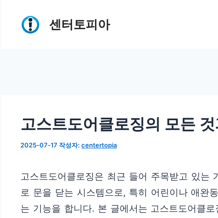
컨
센터토피아
텐
츠
로
건
너
뛰
고스트도어클로징의 모든 것
기
2025-07-17
작성자:
centertopia
고스트도어클로징은 최근 들어 주목받고 있는 
로 문을 닫는 시스템으로, 특히 어린이나 애완
는 기능을 합니다. 본 글에서는 고스트도어클로