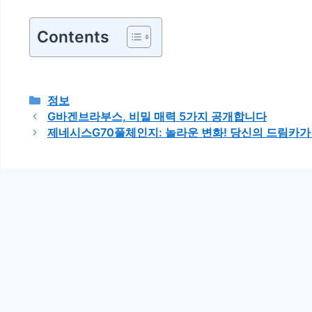
Contents
카
정보
테
G바겐브라부스, 비밀 매력 5가지 공개합니다
고
제네시스G70풀체인지: 놀라운 변화! 당신의 드림카가
리