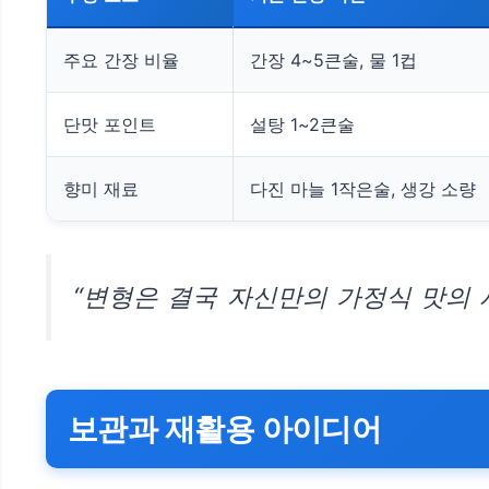
주요 간장 비율
간장 4~5큰술, 물 1컵
단맛 포인트
설탕 1~2큰술
향미 재료
다진 마늘 1작은술, 생강 소량
“변형은 결국 자신만의 가정식 맛의 
보관과 재활용 아이디어