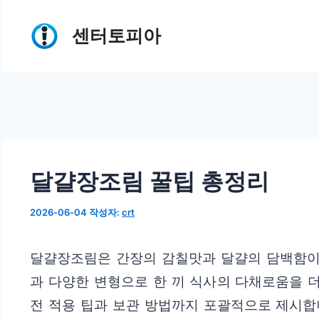
컨
센터토피아
텐
츠
로
건
너
뛰
달걀장조림 꿀팁 총정리
기
2026-06-04
작성자:
crt
달걀장조림은 간장의 감칠맛과 달걀의 담백함이 
과 다양한 변형으로 한 끼 식사의 다채로움을 
전 적용 팁과 보관 방법까지 포괄적으로 제시합