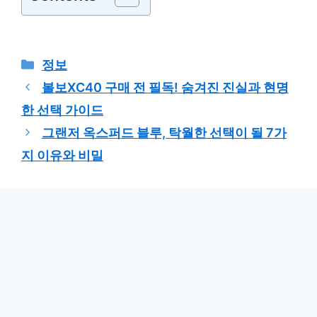
카
정보
테
볼보XC40 구매 전 필독! 숨겨진 진실과 현명
고
한 선택 가이드
리
그랜저 옥스퍼드 블루, 탁월한 선택이 될 7가
지 이유와 비밀