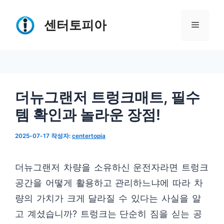
컨
텐
센터토피아
메
츠
로
뉴
건
너
더뉴그랜저 트렁크매트, 필수
뛰
템 확인과 놀라운 장점!
기
2025-07-17
작성자:
centertopia
더뉴그랜저 차량을 소유하신 운전자라면 트렁크
공간을 어떻게 활용하고 관리하느냐에 따라 차
량의 가치가 크게 달라질 수 있다는 사실을 알
고 계셨습니까? 트렁크는 단순히 짐을 싣는 공