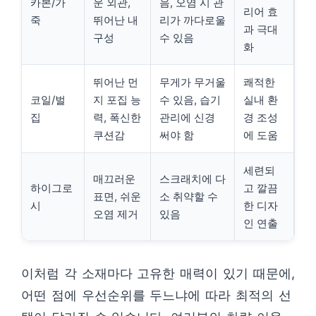
카본/가
운 외관,
음, 오염 시 관
리어 효
죽
뛰어난 내
리가 까다로울
과 극대
구성
수 있음
화
뛰어난 먼
무게가 무거울
쾌적한
코일/벌
지 포집 능
수 있음, 습기
실내 환
집
력, 폭신한
관리에 신경
경 조성
쿠션감
써야 함
에 도움
세련되
매끄러운
스크래치에 다
하이그로
고 깔끔
표면, 쉬운
소 취약할 수
시
한 디자
오염 제거
있음
인 연출
이처럼 각 소재마다 고유한 매력이 있기 때문에,
어떤 점에 우선순위를 두느냐에 따라 최적의 선