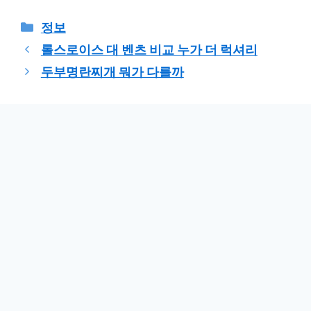
카
정보
테
롤스로이스 대 벤츠 비교 누가 더 럭셔리
고
두부명란찌개 뭐가 다를까
리