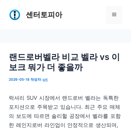
컨
텐
센터토피아
메
츠
로
뉴
건
너
랜드로버벨라 비교 벨라 vs 이
뛰
보크 뭐가 더 좋을까
기
2026-05-18
작성자:
crt
럭셔리 SUV 시장에서 랜드로버 벨라는 독특한
포지션으로 주목받고 있습니다. 최근 주요 매체
의 보도에 따르면 솔리헐 공장에서 벨라를 포함
한 레인지로버 라인업이 안정적으로 생산되며,