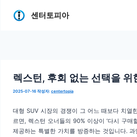
컨
센터토피아
텐
츠
로
건
너
뛰
렉스턴, 후회 없는 선택을 위
기
2025-07-16
작성자:
centertopia
대형 SUV 시장의 경쟁이 그 어느 때보다 치열
르면, 렉스턴 오너들의 90% 이상이 ‘다시 구
제공하는 특별한 가치를 방증하는 것입니다. 과