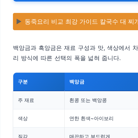
▶️
동죽요리 비교 최강 가이드 칼국수 대 찌
백앙금과 흑앙금은 재료 구성과 맛, 색상에서 차
리 방식에 따른 선택의 폭을 넓혀 줍니다.
구분
백앙금
주 재료
흰콩 또는 백앙콩
색상
연한 흰색~아이보리
질감
매끈하고 부드럽게