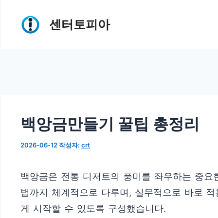
컨
센터토피아
텐
츠
로
건
너
뛰
백앙금만들기 꿀팁 총정리
기
2026-06-12
작성자:
crt
백앙금은 전통 디저트의 풍미를 좌우하는 중요한 
법까지 체계적으로 다루며, 실무적으로 바로 적
게 시작할 수 있도록 구성했습니다.