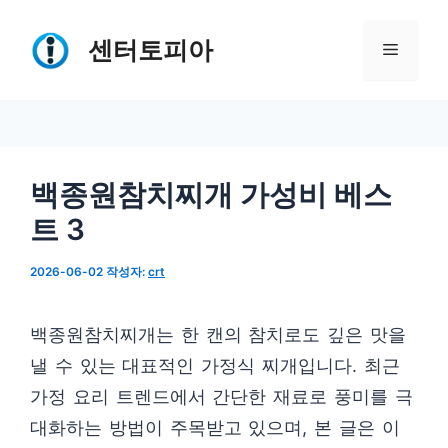
컨
텐
센터토피아
메
츠
로
뉴
건
너
백종원참치찌개 가성비 베스
뛰
트 3
기
2026-06-02
작성자:
crt
백종원참치찌개는 한 캔의 참치로도 깊은 맛을
낼 수 있는 대표적인 가정식 찌개입니다. 최근
가정 요리 트렌드에서 간단한 재료로 풍미를 극
대화하는 방법이 주목받고 있으며, 본 글은 이