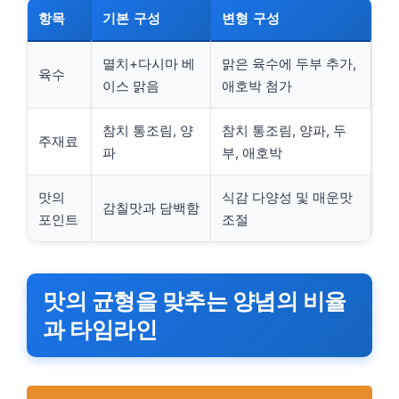
항목
기본 구성
변형 구성
멸치+다시마 베
맑은 육수에 두부 추가,
육수
이스 맑음
애호박 첨가
참치 통조림, 양
참치 통조림, 양파, 두
주재료
파
부, 애호박
맛의
식감 다양성 및 매운맛
감칠맛과 담백함
포인트
조절
맛의 균형을 맞추는 양념의 비율
과 타임라인