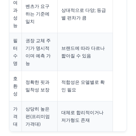
여
벤츠가 요구
과
상대적으로 다양; 등급
하는 기준에
성
별 편차가 큼
일치
능
필
권장 교체 주
터
기가 명시적
브랜드에 따라 다르나
수
이며 예측 가
짧아질 수 있음
명
능
호
정확한 핏과
적합성은 모델별로 확
환
밀착성 보장
인 필요
성
가
상당히 높은
대체로 합리적이거나
격
편(프리미엄
저가형도 존재
대
가격대)