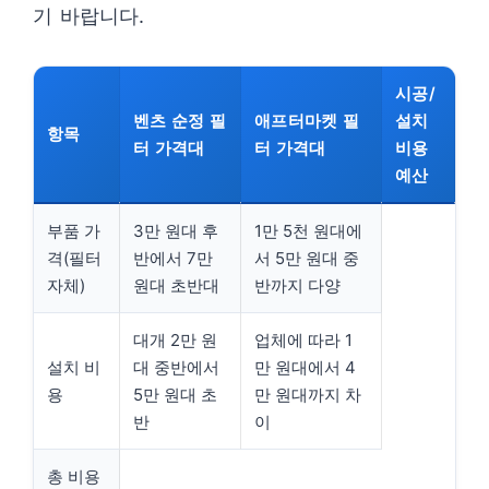
기 바랍니다.
시공/
벤츠 순정 필
애프터마켓 필
설치
항목
터 가격대
터 가격대
비용
예산
부품 가
3만 원대 후
1만 5천 원대에
격(필터
반에서 7만
서 5만 원대 중
자체)
원대 초반대
반까지 다양
대개 2만 원
업체에 따라 1
설치 비
대 중반에서
만 원대에서 4
용
5만 원대 초
만 원대까지 차
반
이
총 비용