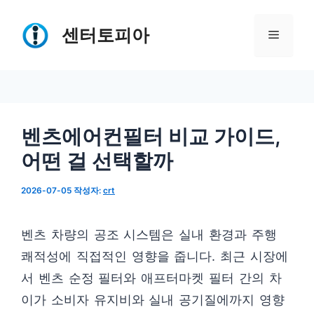
컨
텐
센터토피아
메
츠
로
뉴
건
너
벤츠에어컨필터 비교 가이드,
뛰
어떤 걸 선택할까
기
2026-07-05
작성자:
crt
벤츠 차량의 공조 시스템은 실내 환경과 주행
쾌적성에 직접적인 영향을 줍니다. 최근 시장에
서 벤츠 순정 필터와 애프터마켓 필터 간의 차
이가 소비자 유지비와 실내 공기질에까지 영향