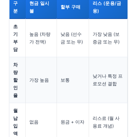
구
현금 일시
리스 (운용/금
할부 구매
분
불
융)
초
기
높음 (차량
낮음 (선수
가장 낮음 (보
부
가 전액)
금 또는 무)
증금 또는 무)
담
차
량
낮거나 특정 프
할
가장 높음
보통
로모션 결합
인
율
월
납
리스료 (월 사
없음
원금 + 이자
입
용료 개념)
액