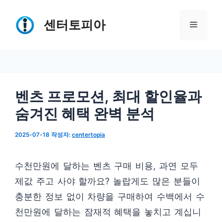
컨
텐
센터토피아
메
츠
로
뉴
건
너
벤츠 프로모션, 최대 할인율과
뛰
숨겨진 혜택 완벽 분석
기
2025-07-18
작성자:
centertopia
수천만원에 달하는 벤츠 구매 비용, 과연 모두
제값 주고 사야 할까요? 놀랍게도 많은 분들이
충분한 정보 없이 차량을 구매하여 수백에서 수
천만원에 달하는 잠재적 혜택을 놓치고 계십니