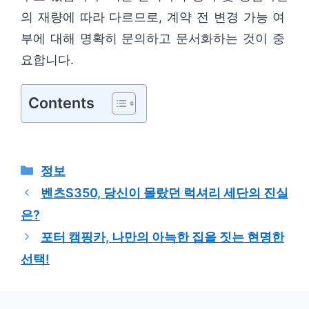
의 재량에 따라 다르므로, 계약 전 변경 가능 여
부에 대해 명확히 문의하고 문서화하는 것이 중
요합니다.
Contents
카
정보
테
벤츠S350, 당신이 몰랐던 럭셔리 세단의 진실
고
은?
리
포터 캠핑카, 나만의 아늑한 집을 짓는 현명한
선택!