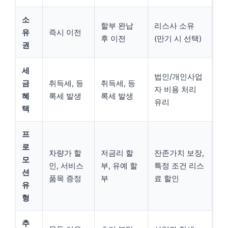
소
할부 완납
리스사 소유
유
즉시 이전
후 이전
(만기 시 선택)
권
세
법인/개인사업
금
취득세, 등
취득세, 등
자 비용 처리
혜
록세 발생
록세 발생
유리
택
프
로
차량가 할
저금리 할
잔존가치 보장,
모
인, 서비스
부, 유예 할
특정 조건 리스
션
품목 증정
부
료 할인
유
형
추