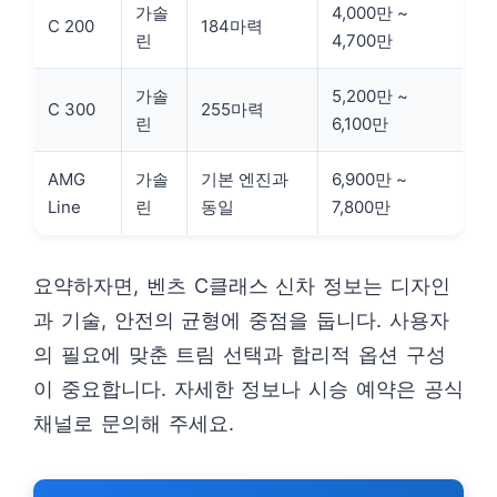
가솔
4,000만 ~
C 200
184마력
린
4,700만
가솔
5,200만 ~
C 300
255마력
린
6,100만
AMG
가솔
기본 엔진과
6,900만 ~
Line
린
동일
7,800만
요약하자면, 벤츠 C클래스 신차 정보는 디자인
과 기술, 안전의 균형에 중점을 둡니다. 사용자
의 필요에 맞춘 트림 선택과 합리적 옵션 구성
이 중요합니다. 자세한 정보나 시승 예약은 공식
채널로 문의해 주세요.