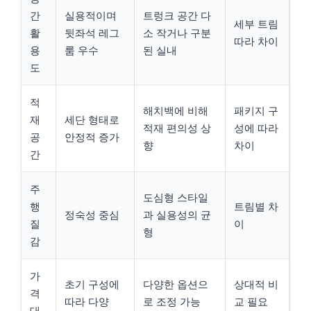
간
실용적이며
트렁크 공간 다
세부 트림
활
뒷좌석 레그
소 작거나 구분
따라 차이
용
룸 우수
된 실내
도
적
해치백에 비해
패키지 구
재
세단 형태로
적재 편의성 상
성에 따라
공
안정적 증가
향
차이
간
주
도심형 스타일
행
트림별 차
정숙성 중심
과 실용성의 균
질
이
형
감
가
초기 구성에
다양한 옵션으
상대적 비
격
따라 다양
로 조정 가능
교 필요
대