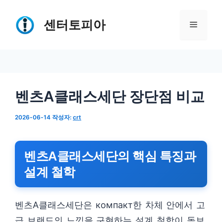
컨
텐
센터토피아
메
츠
로
뉴
건
너
벤츠A클래스세단 장단점 비교
뛰
기
2026-06-14
작성자:
crt
벤츠A클래스세단의 핵심 특징과
설계 철학
벤츠A클래스세단은 компакт한 차체 안에서 고
급 브랜드의 느낌을 구현하는 설계 철학이 돋보