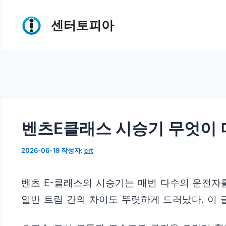
컨
센터토피아
텐
츠
로
건
너
뛰
벤츠E클래스 시승기 무엇이
기
2026-06-19
작성자:
crt
벤츠 E-클래스의 시승기는 매번 다수의 운전자
일반 트림 간의 차이도 뚜렷하게 드러났다. 이 