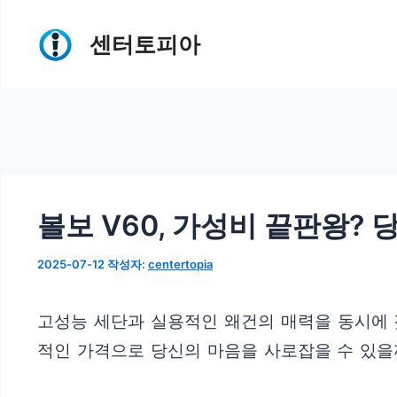
컨
센터토피아
텐
츠
로
건
너
뛰
볼보 V60, 가성비 끝판왕? 
기
2025-07-12
작성자:
centertopia
고성능 세단과 실용적인 왜건의 매력을 동시에 갖
적인 가격으로 당신의 마음을 사로잡을 수 있을까