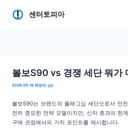
컨
센터토피아
텐
츠
로
건
너
뛰
볼보S90 vs 경쟁 세단 뭐가
기
2026-05-16
작성자:
crt
볼보S90는 브랜드의 플래그십 세단으로서 안전성
전히 중요한 전략 모델이지만, 신차 효과의 한계
구매 관점에서의 가치 포인트를 제시합니다.