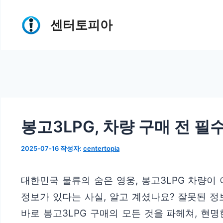
컨
센터토피아
텐
츠
로
건
너
뛰
봉고3LPG, 차량 구매 전 필
기
2025-07-16
작성자:
centertopia
대한민국 물류의 숨은 영웅, 봉고3LPG 차량이
정보가 있다는 사실, 알고 계셨나요? 잘못된 정
바로 봉고3LPG 구매의 모든 것을 파헤쳐, 현