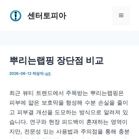
컨
텐
센터토피아
메
츠
로
뉴
건
너
뿌리는랩핑 장단점 비교
뛰
기
2026-06-12
작성자:
crt
최근 뷰티 트렌드에서 주목받는 뿌리는랩핑은
피부에 얇은 보호막을 형성해 수분 손실을 줄이
고 피부결 개선을 도모하는 방식으로 알려져 있
습니다. 연구와 현장 피드백이 혼재하는 영역이
지만, 전문성 있는 사용법과 주의점을 통해 충분