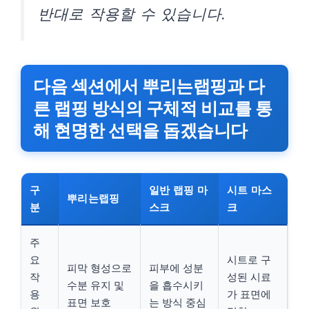
반대로 작용할 수 있습니다.
다음 섹션에서 뿌리는랩핑과 다
른 랩핑 방식의 구체적 비교를 통
해 현명한 선택을 돕겠습니다
구
일반 랩핑 마
시트 마스
뿌리는랩핑
분
스크
크
주
요
시트로 구
피막 형성으로
피부에 성분
작
성된 시료
수분 유지 및
을 흡수시키
용
가 표면에
표면 보호
는 방식 중심