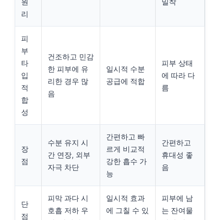
원
밀착
리
피
부
건조하고 민감
타
피부 상태
한 피부에 유
일시적 수분
입
에 따라 다
리한 경우 많
공급에 적합
적
름
음
합
성
간편하고 빠
수분 유지 시
간편하고
장
르게 비교적
간 연장, 외부
휴대성 좋
점
강한 흡수 가
자극 차단
음
능
피막 과다 시
일시적 효과
피부에 남
단
호흡 저하 우
에 그칠 수 있
는 잔여물
점