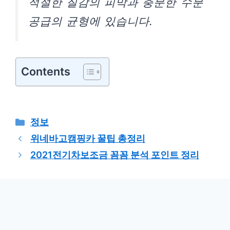
적절한 질감의 피막과 충분한 수분
공급의 균형에 있습니다.
Contents
카
정보
테
위네바고캠핑카 꿀팁 총정리
고
2021전기차보조금 꼼꼼 분석 포인트 정리
리