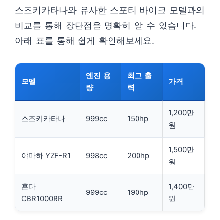
스즈키카타나와 유사한 스포티 바이크 모델과의
비교를 통해 장단점을 명확히 알 수 있습니다.
아래 표를 통해 쉽게 확인해보세요.
엔진 용
최고 출
모델
가격
량
력
1,200만
스즈키카타나
999cc
150hp
원
1,500만
야마하 YZF-R1
998cc
200hp
원
혼다
1,400만
999cc
190hp
CBR1000RR
원