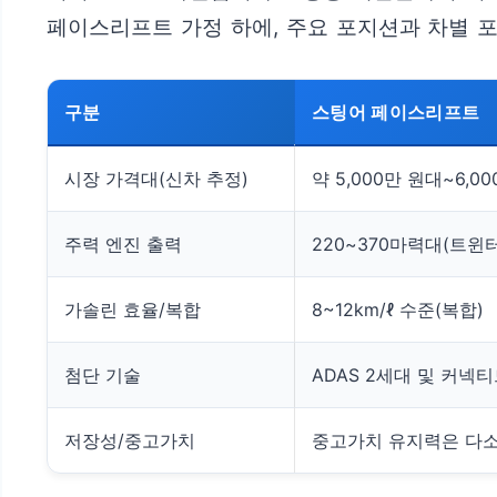
페이스리프트 가정 하에, 주요 포지션과 차별 
구분
스팅어 페이스리프트
시장 가격대(신차 추정)
약 5,000만 원대~6,0
주력 엔진 출력
220~370마력대(트윈터
가솔린 효율/복합
8~12km/ℓ 수준(복합)
첨단 기술
ADAS 2세대 및 커넥티드
저장성/중고가치
중고가치 유지력은 다소