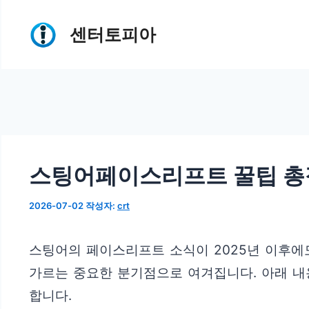
컨
센터토피아
텐
츠
로
건
너
뛰
스팅어페이스리프트 꿀팁 총
기
2026-07-02
작성자:
crt
스팅어의 페이스리프트 소식이 2025년 이후에
가르는 중요한 분기점으로 여겨집니다. 아래 
합니다.