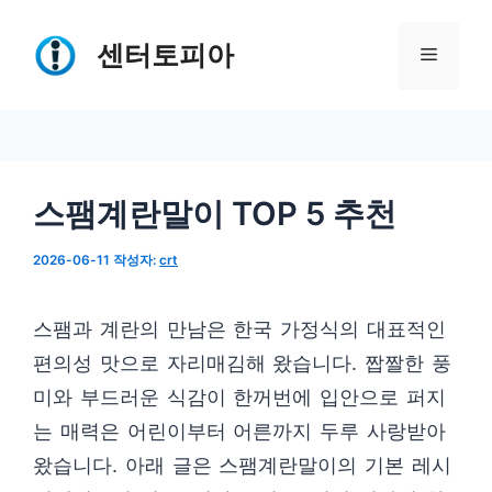
컨
텐
센터토피아
메
츠
로
뉴
건
너
스팸계란말이 TOP 5 추천
뛰
기
2026-06-11
작성자:
crt
스팸과 계란의 만남은 한국 가정식의 대표적인
편의성 맛으로 자리매김해 왔습니다. 짭짤한 풍
미와 부드러운 식감이 한꺼번에 입안으로 퍼지
는 매력은 어린이부터 어른까지 두루 사랑받아
왔습니다. 아래 글은 스팸계란말이의 기본 레시