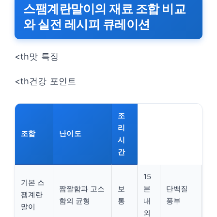
스팸계란말이의 재료 조합 비교
와 실전 레시피 큐레이션
<th맛 특징
<th건강 포인트
조
리
조합
난이도
시
간
15
기본 스
짭짤함과 고소
보
분
단백질
팸계란
함의 균형
통
내
풍부
말이
외