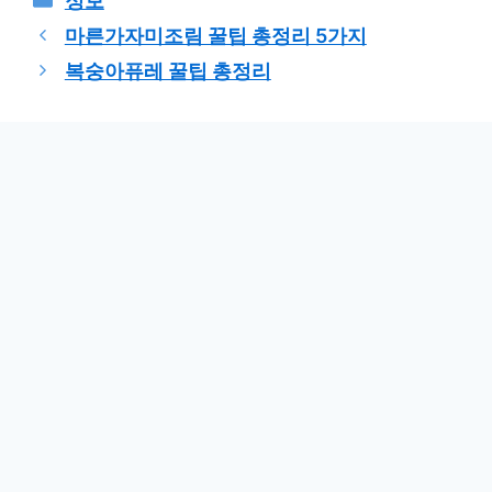
정보
테
마른가자미조림 꿀팁 총정리 5가지
고
복숭아퓨레 꿀팁 총정리
리