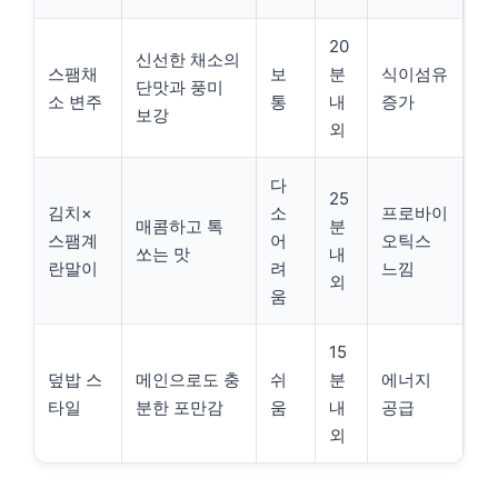
20
신선한 채소의
스팸채
보
분
식이섬유
단맛과 풍미
소 변주
통
내
증가
보강
외
다
25
김치×
소
프로바이
매콤하고 톡
분
스팸계
어
오틱스
쏘는 맛
내
란말이
려
느낌
외
움
15
덮밥 스
메인으로도 충
쉬
분
에너지
타일
분한 포만감
움
내
공급
외