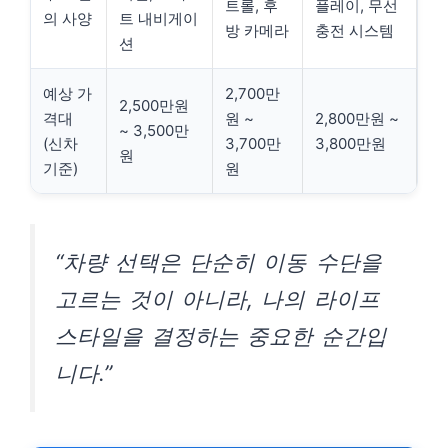
트롤, 후
플레이, 무선
의 사양
트 내비게이
방 카메라
충전 시스템
션
예상 가
2,700만
2,500만원
격대
원 ~
2,800만원 ~
~ 3,500만
(신차
3,700만
3,800만원
원
기준)
원
“차량 선택은 단순히 이동 수단을
고르는 것이 아니라, 나의 라이프
스타일을 결정하는 중요한 순간입
니다.”