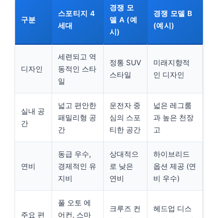
경쟁 모
스포티지 4
경쟁 모델 B
구분
델 A (예
세대
(예시)
시)
세련되고 역
정통 SUV
미래지향적
디자인
동적인 스타
스타일
인 디자인
일
넓고 편안한
운전자 중
넓은 레그룸
실내 공
패밀리형 공
심의 스포
과 높은 천장
간
간
티한 공간
고
동급 우수,
상대적으
하이브리드
연비
경제적인 유
로 낮은
옵션 제공 (연
지비
연비
비 우수)
풀 오토 에
크루즈 컨
헤드업 디스
주요 편
어컨, 스마