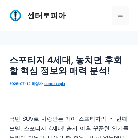
컨
텐
센터토피아
메
츠
로
뉴
건
너
스포티지 4세대, 놓치면 후회
뛰
할 핵심 정보와 매력 분석!
기
2025-07-12
작성자:
centertopia
국민 SUV로 사랑받는 기아 스포티지의 네 번째
모델, 스포티지 4세대! 출시 이후 꾸준한 인기를
누리며 자동차 시장의 한 축을 담당해왔는데요.