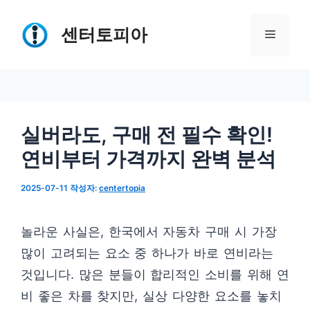
컨
텐
센터토피아
메
츠
로
뉴
건
너
실버라도, 구매 전 필수 확인!
뛰
연비부터 가격까지 완벽 분석
기
2025-07-11
작성자:
centertopia
놀라운 사실은, 한국에서 자동차 구매 시 가장
많이 고려되는 요소 중 하나가 바로 연비라는
것입니다. 많은 분들이 합리적인 소비를 위해 연
비 좋은 차를 찾지만, 실상 다양한 요소를 놓치