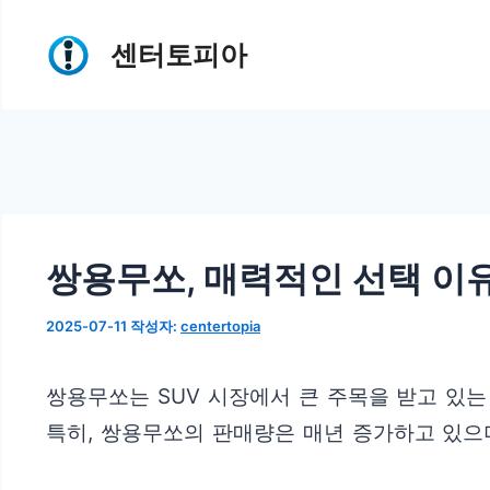
컨
센터토피아
텐
츠
로
건
너
뛰
쌍용무쏘, 매력적인 선택 이
기
2025-07-11
작성자:
centertopia
쌍용무쏘는 SUV 시장에서 큰 주목을 받고 있
특히, 쌍용무쏘의 판매량은 매년 증가하고 있으며