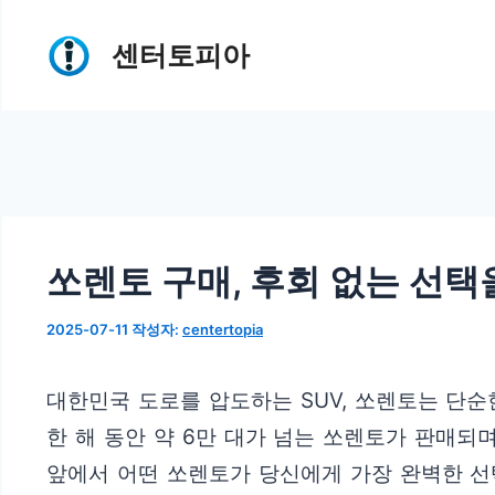
컨
센터토피아
텐
츠
로
건
너
뛰
쏘렌토 구매, 후회 없는 선택
기
2025-07-11
작성자:
centertopia
대한민국 도로를 압도하는 SUV, 쏘렌토는 단
한 해 동안 약 6만 대가 넘는 쏘렌토가 판매되
앞에서 어떤 쏘렌토가 당신에게 가장 완벽한 선