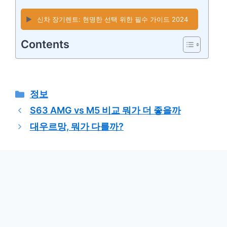
▶️
신차 장기렌트: 현명한 선택 위한 필수 가이드 2024
Contents
카
정보
테
S63 AMG vs M5 비교 뭐가 더 좋을까
고
대우르망, 뭐가 다를까?
리