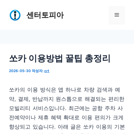
컨
텐
센터토피아
메
츠
로
뉴
건
너
쏘카 이용방법 꿀팁 총정리
뛰
기
2026-05-30
작성자:
crt
쏘카의 이용 방식은 앱 하나로 차량 검색과 예
약, 결제, 반납까지 원스톱으로 해결되는 편리한
모빌리티 서비스입니다. 최근에는 공항 주차 사
전예약이나 제휴 혜택 확대로 이용 편의가 크게
향상되고 있습니다. 아래 글은 쏘카 이용의 기본