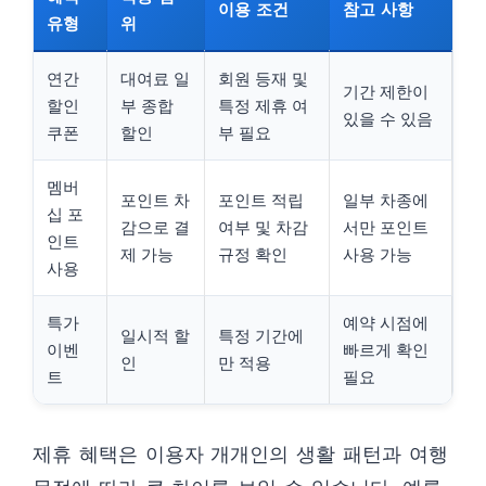
이용 조건
참고 사항
유형
위
연간
대여료 일
회원 등재 및
기간 제한이
할인
부 종합
특정 제휴 여
있을 수 있음
쿠폰
할인
부 필요
멤버
포인트 차
포인트 적립
일부 차종에
십 포
감으로 결
여부 및 차감
서만 포인트
인트
제 가능
규정 확인
사용 가능
사용
특가
예약 시점에
일시적 할
특정 기간에
이벤
빠르게 확인
인
만 적용
트
필요
제휴 혜택은 이용자 개개인의 생활 패턴과 여행