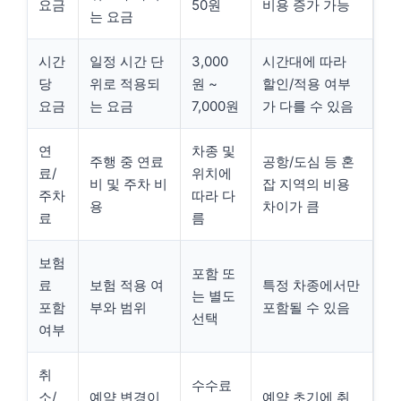
요금
50원
비용 증가 가능
는 요금
시간
일정 시간 단
3,000
시간대에 따라
당
위로 적용되
원 ~
할인/적용 여부
요금
는 요금
7,000원
가 다를 수 있음
연
차종 및
주행 중 연료
공항/도심 등 혼
료/
위치에
비 및 주차 비
잡 지역의 비용
주차
따라 다
용
차이가 큼
료
름
보험
포함 또
료
보험 적용 여
특정 차종에서만
는 별도
포함
부와 범위
포함될 수 있음
선택
여부
취
수수료
소/
예약 변경이
예약 초기에 취