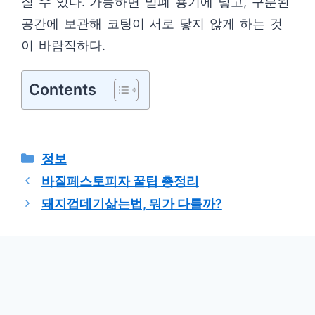
질 수 있다. 가능하면 밀폐 용기에 넣고, 구분된
공간에 보관해 코팅이 서로 닿지 않게 하는 것
이 바람직하다.
Contents
카
정보
테
바질페스토피자 꿀팁 총정리
고
돼지껍데기삶는법, 뭐가 다를까?
리