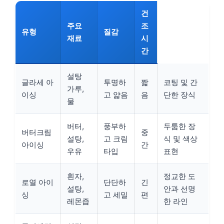
건
주요
조
유형
질감
재료
시
간
설탕
글라세 아
투명하
짧
코팅 및 간
가루,
이싱
고 얇음
음
단한 장식
물
버터,
풍부하
두툼한 장
버터크림
중
설탕,
고 크림
식 및 색상
아이싱
간
우유
타입
표현
흰자,
정교한 도
로열 아이
단단하
긴
설탕,
안과 선명
싱
고 세밀
편
레몬즙
한 라인