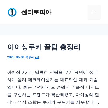
컨
텐
센터토피아
메
츠
로
뉴
건
너
아이싱쿠키 꿀팁 총정리
뛰
기
2026-05-31
작성자:
crt
아이싱쿠키는 달콤한 크림을 쿠키 표면에 정교
하게 올려 데코레이션하는 대표적인 제과 기술
입니다. 최근 가정에서도 손쉽게 예술적 디저트
를 구현하는 트렌드가 확산되었고, 아이싱의 질
감과 색상 조합은 쿠키의 분위기를 좌우합니다.