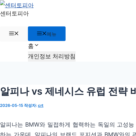
컨
센터토피아
텐
츠
메
메뉴
로
뉴
건
홈
너
개인정보 처리방침
뛰
기
알피나 vs 제네시스 유럽 전략 
2026-05-15
작성자:
crt
알피나는 BMW와 밀접하게 협력하는 독일의 고성능 
하는 가운데, 알피나의 브랜드 포지션과 BMW와의 