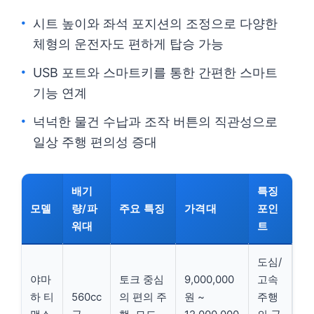
시트 높이와 좌석 포지션의 조정으로 다양한
체형의 운전자도 편하게 탑승 가능
USB 포트와 스마트키를 통한 간편한 스마트
기능 연계
넉넉한 물건 수납과 조작 버튼의 직관성으로
일상 주행 편의성 증대
배기
특징
모델
량/파
주요 특징
가격대
포인
워대
트
도심/
야마
토크 중심
9,000,000
고속
하 티
560cc
의 편의 주
원 ~
주행