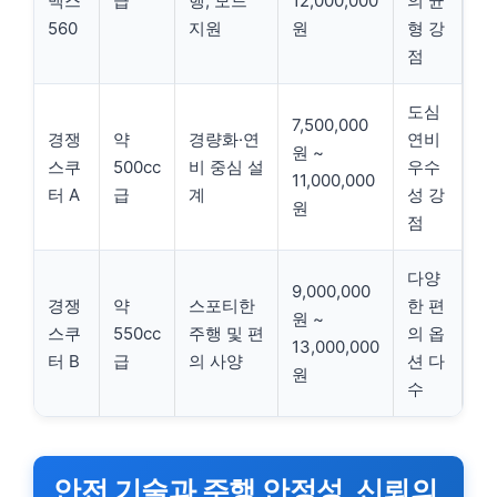
맥스
급
행, 모드
12,000,000
의 균
560
지원
원
형 강
점
도심
7,500,000
경쟁
약
경량화·연
연비
원 ~
스쿠
500cc
비 중심 설
우수
11,000,000
터 A
급
계
성 강
원
점
다양
9,000,000
경쟁
약
스포티한
한 편
원 ~
스쿠
550cc
주행 및 편
의 옵
13,000,000
터 B
급
의 사양
션 다
원
수
안전 기술과 주행 안정성, 신뢰의