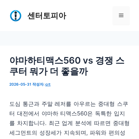
컨
텐
센터토피아
메
츠
로
뉴
건
너
야마하티맥스560 vs 경쟁 스
뛰
쿠터 뭐가 더 좋을까
기
2026-05-31
작성자:
crt
도심 통근과 주말 레저를 아우르는 중대형 스쿠
터 대전에서 야마하 티맥스560은 독특한 입지
를 차지합니다. 최근 업계 분석에 따르면 중대형
세그먼트의 성장세가 지속되며, 파워와 편의성