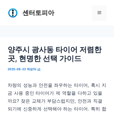
컨
텐
센터토피아
메
츠
로
뉴
건
너
양주시 광사동 타이어 저렴한
뛰
곳, 현명한 선택 가이드
기
2025-08-23
작성자:
ct
차량의 성능과 안전을 좌우하는 타이어, 혹시 지
금 사용 중인 타이어가 제 역할을 다하고 있을
까요? 잦은 교체가 부담스럽지만, 안전과 직결
되기에 신중하게 선택해야 하는 타이어. 특히 합