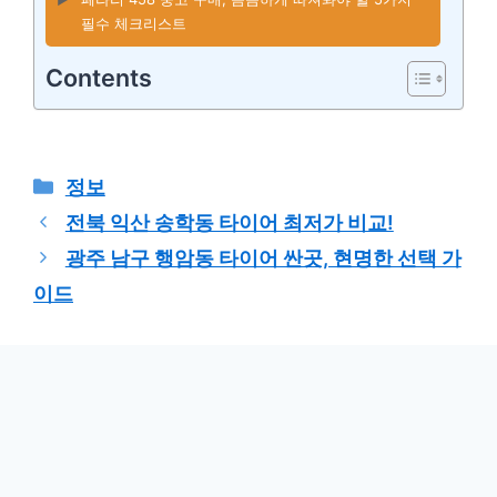
필수 체크리스트
Contents
카
정보
테
전북 익산 송학동 타이어 최저가 비교!
고
광주 남구 행암동 타이어 싼곳, 현명한 선택 가
리
이드