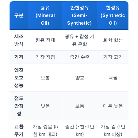
광유
반합성유
합성유
구분
(Mineral
(Semi-
(Synthetic
Oil)
Synthetic)
Oil)
제조
광유 + 합성 기
원유 정제
화학 합성
방식
유 혼합
가격
가장 저렴
중간 수준
가장 고가
엔진
보호
보통
양호
탁월
성능
점도
안정
낮음
보통
매우 높음
성
교환
가장 짧음 (5
중간 (7천~1만
가장 김 (1만
주기
천 km 내외)
km)
km 이상)