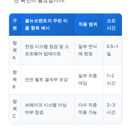
전 확인이 필요합니다.
구
올뉴쏘렌토의 주된 리
소요
적용 범위
분
콜 항목 예시
시간
항
전장 시스템 점검 및 소
일부 연식
0.5~1
목
프트웨어 업데이트
에 한정
일
A
항
일부 차종
1~2
목
안전 벨트 결속부 보강
대상
시간
B
항
브레이크 시스템 이상
다수 차종
2~3
목
여부 점검
적용 가능
시간
C