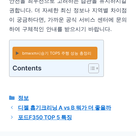
안전을 최우선으로 고려하는 습관을 유지하시길
권합니다. 더 자세한 최신 정보나 지역별 차이점
이 궁금하다면, 가까운 공식 서비스 센터에 문의
하여 구체적인 안내를 받으시기 바랍니다.
▶️
bmwxm시승기 TOP5 주행 성능 총정리
Contents
카
정보
테
디젤 흡기크리닝 A vs B 뭐가 더 좋을까
고
포드F350 TOP 5 특징
리