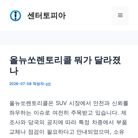
컨
텐
센터토피아
메
츠
로
뉴
건
너
올뉴쏘렌토리콜 뭐가 달라졌
뛰
나
기
2026-07-08
작성자:
crt
올뉴쏘렌토리콜은 SUV 시장에서 안전과 신뢰를
좌우하는 이슈로 여전히 주목받고 있습니다. 제
조사와 당국의 공지에 따라 특정 차종에서 부품
교체나 점검이 필요하다고 안내되었으며, 소유