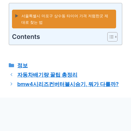
▶️
서울특별시 마포구 상수동 타이어 가격 저렴한곳 제
대로 찾는 법
Contents
카
정보
테
자동차배기량 꿀팁 총정리
고
bmw4시리즈컨버터블시승기, 뭐가 다를까?
리