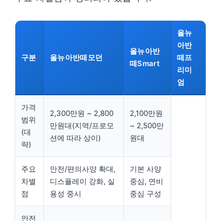
올뉴
아반
올뉴아반
구분
올뉴아반떼모던
떼프
떼Smart
리미
엄
가격
2,300만원 ~ 2,800
2,100만원
범위
만원대(지역/프로모
~ 2,500만
(대
션에 따라 상이)
원대
략)
주요
안전/편의사양 확대,
기본 사양
차별
디스플레이 강화, 실
중심, 연비
점
용성 중시
중심 구성
안전