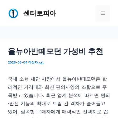
컨
텐
센터토피아
메
츠
로
뉴
건
너
올뉴아반떼모던 가성비 추천
뛰
기
2026-06-04
작성자:
crt
국내 소형 세단 시장에서 올뉴아반떼모던은 합
리적인 가격대와 최신 편의사양의 조합으로 주
목받고 있습니다. 최근 업계 분석에 따르면 편의
·안전 기능의 확대로 트림 간 격차가 줄어들고
있어, 실속형 구매자에게 매력적인 선택지로 꼽