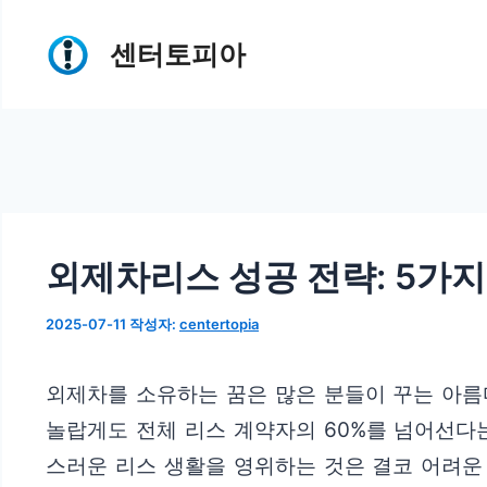
컨
센터토피아
텐
츠
로
건
너
뛰
외제차리스 성공 전략: 5가지
기
2025-07-11
작성자:
centertopia
외제차를 소유하는 꿈은 많은 분들이 꾸는 아름
놀랍게도 전체 리스 계약자의 60%를 넘어선다
스러운 리스 생활을 영위하는 것은 결코 어려운