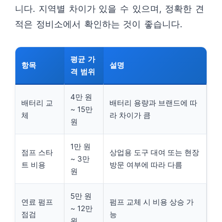
니다. 지역별 차이가 있을 수 있으며, 정확한 견
적은 정비소에서 확인하는 것이 좋습니다.
평균 가
항목
설명
격 범위
4만 원
배터리 교
배터리 용량과 브랜드에 따
~ 15만
체
라 차이가 큼
원
1만 원
점프 스타
상업용 도구 대여 또는 현장
~ 3만
트 비용
방문 여부에 따라 다름
원
5만 원
연료 펌프
펌프 교체 시 비용 상승 가
~ 12만
점검
능
원