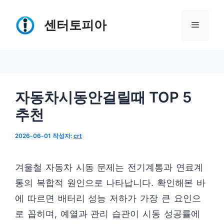
컨
텐
센터토피아
메
츠
로
뉴
건
너
자동차시동안걸릴때 TOP 5
뛰
추천
기
2026-06-01
작성자:
crt
겨울철 자동차 시동 문제는 전기계통과 연료계
통의 복합적 원인으로 나타납니다. 확인해본 바
에 따르면 배터리 성능 저하가 가장 큰 요인으
로 꼽히며, 예열과 관리 습관이 시동 성공률에