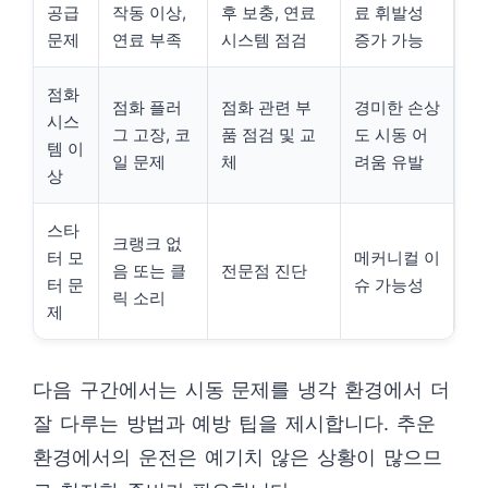
공급
작동 이상,
후 보충, 연료
료 휘발성
문제
연료 부족
시스템 점검
증가 가능
점화
점화 플러
점화 관련 부
경미한 손상
시스
그 고장, 코
품 점검 및 교
도 시동 어
템 이
일 문제
체
려움 유발
상
스타
크랭크 없
터 모
메커니컬 이
음 또는 클
전문점 진단
터 문
슈 가능성
릭 소리
제
다음 구간에서는 시동 문제를 냉각 환경에서 더
잘 다루는 방법과 예방 팁을 제시합니다. 추운
환경에서의 운전은 예기치 않은 상황이 많으므