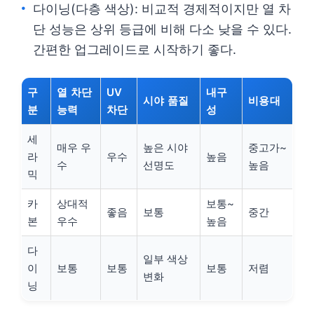
다이닝(다층 색상): 비교적 경제적이지만 열 차
단 성능은 상위 등급에 비해 다소 낮을 수 있다.
간편한 업그레이드로 시작하기 좋다.
구
열 차단
UV
내구
시야 품질
비용대
분
능력
차단
성
세
매우 우
높은 시야
중고가~
라
우수
높음
수
선명도
높음
믹
카
상대적
보통~
좋음
보통
중간
본
우수
높음
다
일부 색상
이
보통
보통
보통
저렴
변화
닝