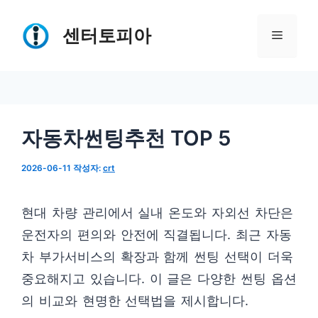
컨
텐
센터토피아
메
츠
로
뉴
건
너
자동차썬팅추천 TOP 5
뛰
기
2026-06-11
작성자:
crt
현대 차량 관리에서 실내 온도와 자외선 차단은
운전자의 편의와 안전에 직결됩니다. 최근 자동
차 부가서비스의 확장과 함께 썬팅 선택이 더욱
중요해지고 있습니다. 이 글은 다양한 썬팅 옵션
의 비교와 현명한 선택법을 제시합니다.