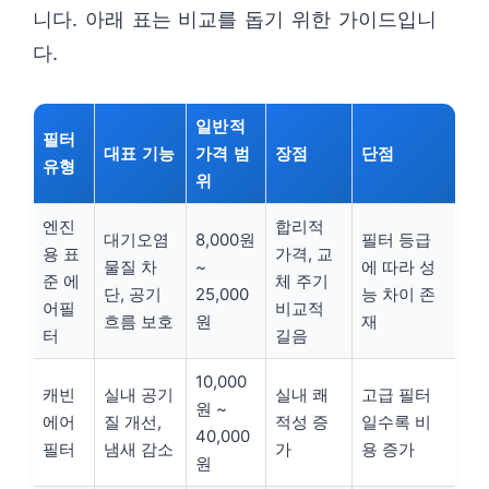
니다. 아래 표는 비교를 돕기 위한 가이드입니
다.
일반적
필터
대표 기능
가격 범
장점
단점
유형
위
엔진
합리적
대기오염
8,000원
필터 등급
용 표
가격, 교
물질 차
~
에 따라 성
준 에
체 주기
단, 공기
25,000
능 차이 존
어필
비교적
흐름 보호
원
재
터
길음
10,000
캐빈
실내 공기
실내 쾌
고급 필터
원 ~
에어
질 개선,
적성 증
일수록 비
40,000
필터
냄새 감소
가
용 증가
원