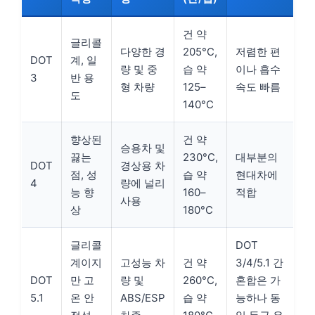
건 약
글리콜
다양한 경
205°C,
저렴한 편
DOT
계, 일
량 및 중
습 약
이나 흡수
3
반 용
형 차량
125–
속도 빠름
도
140°C
향상된
건 약
승용차 및
끓는
230°C,
대부분의
DOT
경상용 차
점, 성
습 약
현대차에
4
량에 널리
능 향
160–
적합
사용
상
180°C
글리콜
DOT
계이지
고성능 차
건 약
3/4/5.1 간
DOT
만 고
량 및
260°C,
혼합은 가
5.1
온 안
ABS/ESP
습 약
능하나 동