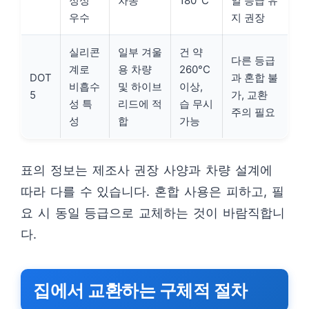
정성
차종
180°C
일 등급 유
우수
지 권장
실리콘
일부 겨울
건 약
다른 등급
계로
용 차량
260°C
DOT
과 혼합 불
비흡수
및 하이브
이상,
5
가, 교환
성 특
리드에 적
습 무시
주의 필요
성
합
가능
표의 정보는 제조사 권장 사양과 차량 설계에
따라 다를 수 있습니다. 혼합 사용은 피하고, 필
요 시 동일 등급으로 교체하는 것이 바람직합니
다.
집에서 교환하는 구체적 절차