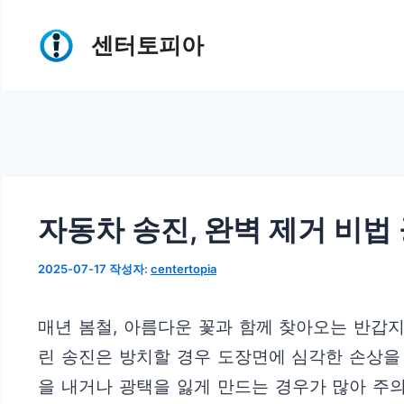
컨
센터토피아
텐
츠
로
건
너
뛰
자동차 송진, 완벽 제거 비법 
기
2025-07-17
작성자:
centertopia
매년 봄철, 아름다운 꽃과 함께 찾아오는 반갑
린 송진은 방치할 경우 도장면에 심각한 손상을
을 내거나 광택을 잃게 만드는 경우가 많아 주