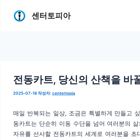
컨
센터토피아
텐
츠
로
건
너
뛰
전동카트, 당신의 산책을 바
기
2025-07-18
작성자:
centertopia
매일 반복되는 일상, 조금은 특별하게 만들고 싶
동카트는 단순히 이동 수단을 넘어 여러분의 삶
자유를 선사할 전동카트의 세계로 여러분을 초