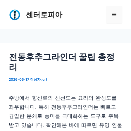
컨
텐
센터토피아
메
츠
로
뉴
건
너
전동후추그라인더 꿀팁 총정
뛰
리
기
2026-05-17
작성자:
crt
주방에서 향신료의 신선도는 요리의 완성도를
좌우합니다. 특히 전동후추그라인더는 빠르고
균일한 분쇄로 풍미를 극대화하는 도구로 주목
받고 있습니다. 확인해본 바에 따르면 유명 인물