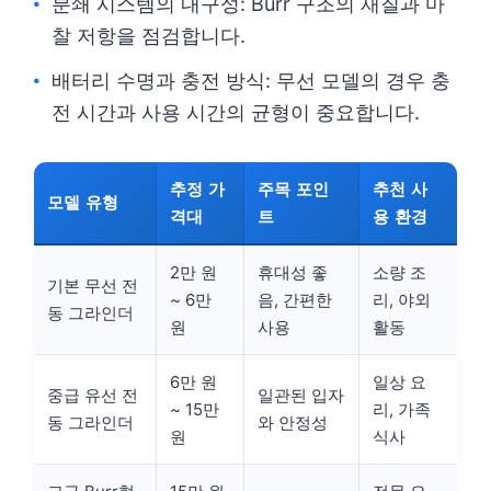
분쇄 시스템의 내구성: Burr 구조의 재질과 마
찰 저항을 점검합니다.
배터리 수명과 충전 방식: 무선 모델의 경우 충
전 시간과 사용 시간의 균형이 중요합니다.
추정 가
주목 포인
추천 사
모델 유형
격대
트
용 환경
2만 원
휴대성 좋
소량 조
기본 무선 전
~ 6만
음, 간편한
리, 야외
동 그라인더
원
사용
활동
6만 원
일상 요
중급 유선 전
일관된 입자
~ 15만
리, 가족
동 그라인더
와 안정성
원
식사