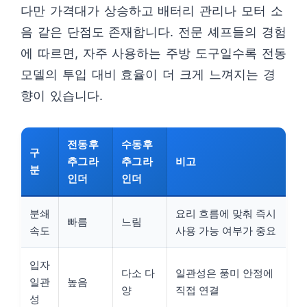
다만 가격대가 상승하고 배터리 관리나 모터 소
음 같은 단점도 존재합니다. 전문 셰프들의 경험
에 따르면, 자주 사용하는 주방 도구일수록 전동
모델의 투입 대비 효율이 더 크게 느껴지는 경
향이 있습니다.
전동후
수동후
구
추그라
추그라
비고
분
인더
인더
분쇄
요리 흐름에 맞춰 즉시
빠름
느림
속도
사용 가능 여부가 중요
입자
다소 다
일관성은 풍미 안정에
일관
높음
양
직접 연결
성