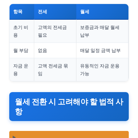
항목
전세
월세
초기 비
고액의 전세금
보증금과 매달 월세
용
필요
납부
월 부담
없음
매달 일정 금액 납부
자금 운
고액 전세금 묶
유동적인 자금 운용
용
임
가능
월세 전환 시 고려해야 할 법적 사
항
▶️