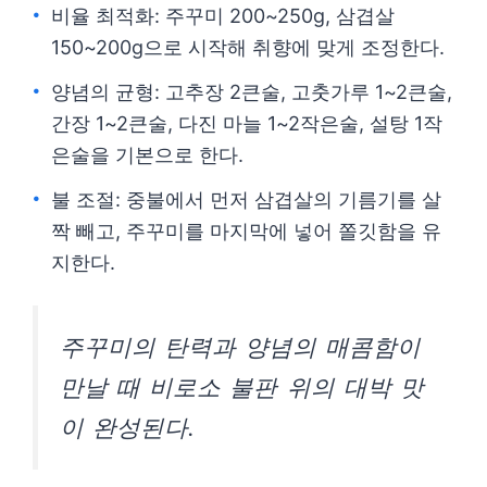
비율 최적화: 주꾸미 200~250g, 삼겹살
150~200g으로 시작해 취향에 맞게 조정한다.
양념의 균형: 고추장 2큰술, 고춧가루 1~2큰술,
간장 1~2큰술, 다진 마늘 1~2작은술, 설탕 1작
은술을 기본으로 한다.
불 조절: 중불에서 먼저 삼겹살의 기름기를 살
짝 빼고, 주꾸미를 마지막에 넣어 쫄깃함을 유
지한다.
주꾸미의 탄력과 양념의 매콤함이
만날 때 비로소 불판 위의 대박 맛
이 완성된다.