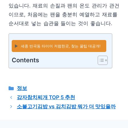
있습니다. 재료의 손질과 팬의 온도 관리가 관건
이므로, 처음에는 팬을 충분히 예열하고 재료를
순서대로 넣는 습관을 들이는 것이 좋습니다.
▶️
세종 반곡동 타이어 저렴한곳, 찾는 꿀팁 대공개!
Contents
카
정보
테
감자참치찌개 TOP 5 추천
고
소불고기김밥 vs 김치김밥 뭐가 더 맛있을까
리