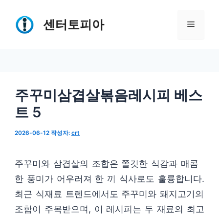
컨
텐
센터토피아
메
츠
로
뉴
건
너
주꾸미삼겹살볶음레시피 베스
뛰
트 5
기
2026-06-12
작성자:
crt
주꾸미와 삼겹살의 조합은 쫄깃한 식감과 매콤
한 풍미가 어우러져 한 끼 식사로도 훌륭합니다.
최근 식재료 트렌드에서도 주꾸미와 돼지고기의
조합이 주목받으며, 이 레시피는 두 재료의 최고