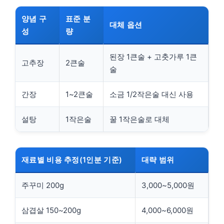
양념 구
표준 분
대체 옵션
성
량
된장 1큰술 + 고춧가루 1큰
고추장
2큰술
술
간장
1~2큰술
소금 1/2작은술 대신 사용
설탕
1작은술
꿀 1작은술로 대체
재료별 비용 추정(1인분 기준)
대략 범위
주꾸미 200g
3,000~5,000원
삼겹살 150~200g
4,000~6,000원