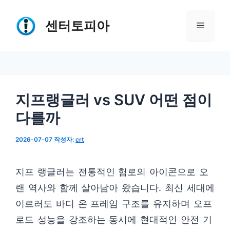
컨
텐
센터토피아
메
츠
로
뉴
건
너
지프랭글러 vs SUV 어떤 점이
뛰
다를까
기
2026-07-07
작성자:
crt
지프 랭글러는 전통적인 험로의 아이콘으로 오
랜 역사와 함께 살아남아 왔습니다. 최신 세대에
이르러도 바디 온 프레임 구조를 유지하며 오프
로드 성능을 강조하는 동시에 현대적인 안전 기