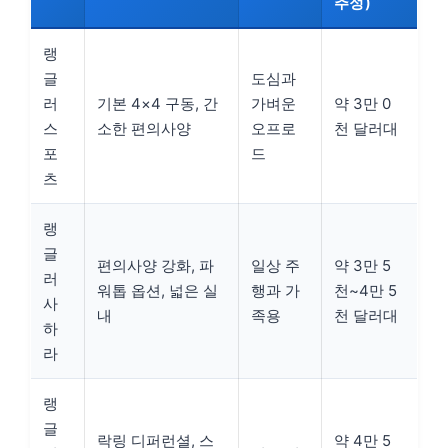
추정)
랭
글
도심과
러
기본 4×4 구동, 간
가벼운
약 3만 0
스
소한 편의사양
오프로
천 달러대
포
드
츠
랭
글
편의사양 강화, 파
일상 주
약 3만 5
러
워톱 옵션, 넓은 실
행과 가
천~4만 5
사
내
족용
천 달러대
하
라
랭
글
락링 디퍼런셜, 스
약 4만 5