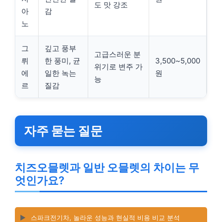
도 맛 강조
아
감
노
그
깊고 풍부
고급스러운 분
뤼
한 풍미, 균
3,500~5,000
위기로 변주 가
에
일한 녹는
원
능
르
질감
자주 묻는 질문
치즈오믈렛과 일반 오믈렛의 차이는 무
엇인가요?
▶️
스파크전기차, 놀라운 성능과 현실적 비용 비교 분석