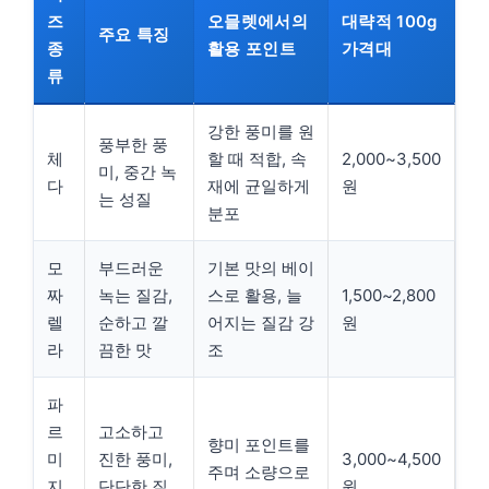
즈
오믈렛에서의
대략적 100g
주요 특징
종
활용 포인트
가격대
류
강한 풍미를 원
풍부한 풍
체
할 때 적합, 속
2,000~3,500
미, 중간 녹
다
재에 균일하게
원
는 성질
분포
모
부드러운
기본 맛의 베이
짜
녹는 질감,
스로 활용, 늘
1,500~2,800
렐
순하고 깔
어지는 질감 강
원
라
끔한 맛
조
파
르
고소하고
향미 포인트를
미
진한 풍미,
3,000~4,500
주며 소량으로
지
단단한 질
원