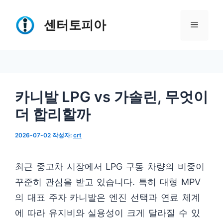
컨
텐
센터토피아
메
츠
로
뉴
건
너
카니발 LPG vs 가솔린, 무엇이
뛰
더 합리할까
기
2026-07-02
작성자:
crt
최근 중고차 시장에서 LPG 구동 차량의 비중이
꾸준히 관심을 받고 있습니다. 특히 대형 MPV
의 대표 주자 카니발은 엔진 선택과 연료 체계
에 따라 유지비와 실용성이 크게 달라질 수 있