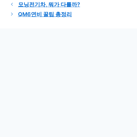
테
모닝전기차, 뭐가 다를까?
고
QM6연비 꿀팁 총정리
리