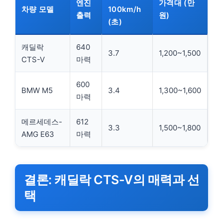
엔진
가격대 (만
차량 모델
100km/h
출력
원)
(초)
캐딜락
640
3.7
1,200~1,500
CTS-V
마력
600
BMW M5
3.4
1,300~1,600
마력
메르세데스-
612
3.3
1,500~1,800
AMG E63
마력
결론: 캐딜락 CTS-V의 매력과 선
택