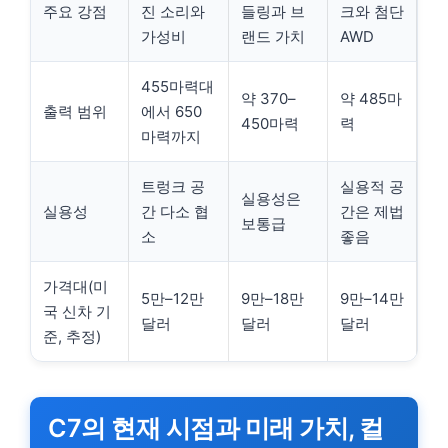
주요 강점
진 소리와
들링과 브
크와 첨단
가성비
랜드 가치
AWD
455마력대
약 370–
약 485마
출력 범위
에서 650
450마력
력
마력까지
트렁크 공
실용적 공
실용성은
실용성
간 다소 협
간은 제법
보통급
소
좋음
가격대(미
5만–12만
9만–18만
9만–14만
국 신차 기
달러
달러
달러
준, 추정)
C7의 현재 시점과 미래 가치, 컬