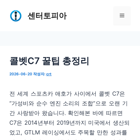
컨
텐
센터토피아
메
츠
로
뉴
건
너
콜벳C7 꿀팁 총정리
뛰
기
2026-06-20
작성자:
crt
전 세계 스포츠카 애호가 사이에서 콜벳 C7은
“가성비와 순수 엔진 소리의 조합”으로 오랜 기
간 사랑받아 왔습니다. 확인해본 바에 따르면
C7은 2014년부터 2019년까지 미국에서 생산되
었고, GTLM 레이싱에서도 주목할 만한 성과를