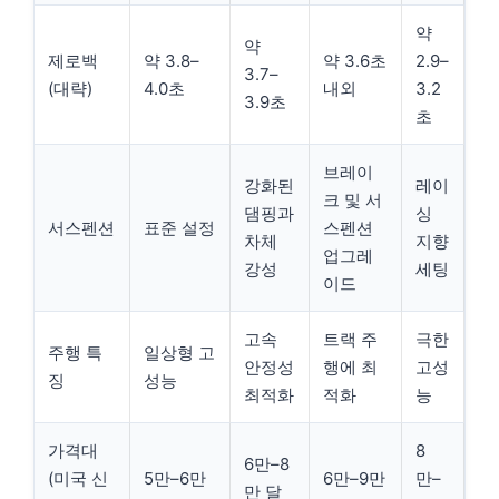
약
약
제로백
약 3.8–
약 3.6초
2.9–
3.7–
(대략)
4.0초
내외
3.2
3.9초
초
브레이
강화된
레이
크 및 서
댐핑과
싱
서스펜션
표준 설정
스펜션
차체
지향
업그레
강성
세팅
이드
고속
트랙 주
극한
주행 특
일상형 고
안정성
행에 최
고성
징
성능
최적화
적화
능
가격대
8
6만–8
(미국 신
5만–6만
6만–9만
만–
만 달