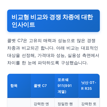
비교형 비교와 경쟁 차종에 대한
인사이트
콜벳 C7은 고유의 매력과 성능으로 많은 경쟁
차종과 비교되곤 합니다. 아래 비교는 대표적인
대상을 선정해, 가격대와 성능, 실용성 측면에서
차이를 한 눈에 파악하도록 구성했습니다.
포르쉐
닛산 GT-
항목
콜벳 C7
911(991
R R35
계열)
강력한 엔
정밀한 핸
강력한 토