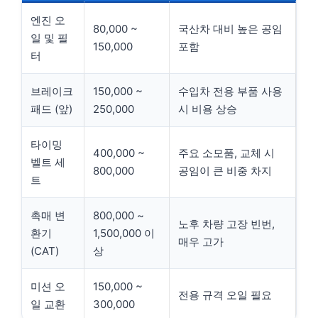
엔진 오
80,000 ~
국산차 대비 높은 공임
일 및 필
150,000
포함
터
브레이크
150,000 ~
수입차 전용 부품 사용
패드 (앞)
250,000
시 비용 상승
타이밍
400,000 ~
주요 소모품, 교체 시
벨트 세
800,000
공임이 큰 비중 차지
트
촉매 변
800,000 ~
노후 차량 고장 빈번,
환기
1,500,000 이
매우 고가
(CAT)
상
미션 오
150,000 ~
전용 규격 오일 필요
일 교환
300,000