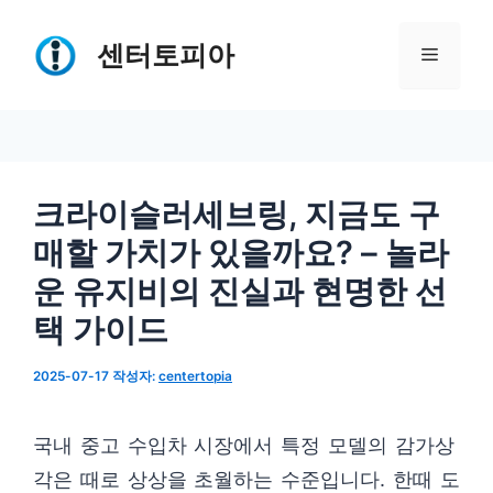
컨
텐
센터토피아
메
츠
로
뉴
건
너
크라이슬러세브링, 지금도 구
뛰
매할 가치가 있을까요? – 놀라
기
운 유지비의 진실과 현명한 선
택 가이드
2025-07-17
작성자:
centertopia
국내 중고 수입차 시장에서 특정 모델의 감가상
각은 때로 상상을 초월하는 수준입니다. 한때 도