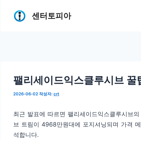
컨
센터토피아
텐
츠
로
건
너
뛰
팰리세이드익스클루시브 꿀
기
2026-06-02
작성자:
crt
최근 발표에 따르면 팰리세이드익스클루시브의 가
브 트림이 4968만원대에 포지셔닝되며 가격 메
석합니다.